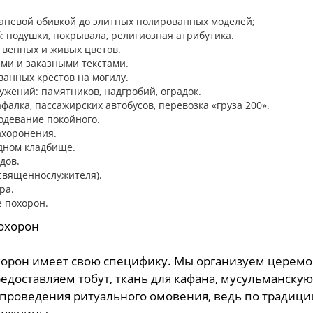
тканевой обивкой до элитных полированных моделей;
 подушки, покрывала, религиозная атрибутика.
твенных и живых цветов.
ми и заказными текстами.
ванных крестов на могилу.
жений: памятников, надгробий, оградок.
фалка, пассажирских автобусов, перевозка «груза 200».
одевание покойного.
ахоронения.
дном кладбище.
дов.
священнослужителя).
ра.
 похорон.
охорон
хорон имеет свою специфику. Мы организуем церемо
доставляем тобут, ткань для кафана, мусульманскую 
проведения ритуального омовения, ведь по традиц