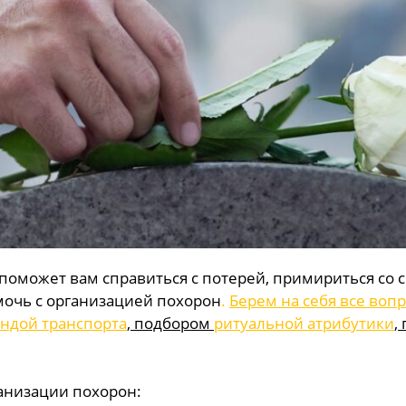
оможет вам справиться с потерей, примириться со с
мочь с организацией похорон
.
Берем на себя все вопр
ндой транспорта
, подбором
ритуальной атрибутики
,
анизации похорон: