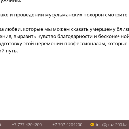
мужчины.
вке и проведении мусульманских похорон смотрите 
ва любви, которые мы можем сказать умершему близ
ения, выразить чувство благодарности и бесконечно
одготовку этой церемонии профессионалам, которые
й путь.
0
+7 777 4204200
+7 707 4204200
info@gruz-200.kz