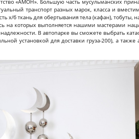
нтство «АМОН». Большую часть мусульманских при
итуальный транспорт разных марок, класса и вмест
сть х/б ткань для обертывания тела (кафан), тобуты, 
ись на которых выполняется нашими мастерами нац
адлежности. В автопарке вы сможете выбрать катафал
ильной установкой для доставки груза-200), а также