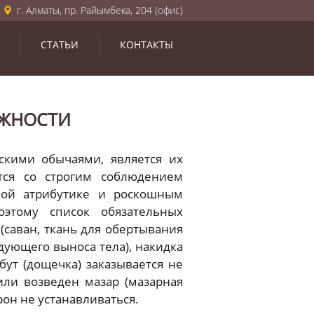
г. Алматы, пр. Райымбека, 204 (офис)
СТАТЬИ
КОНТАКТЫ
ЕЖНОСТИ
скими обычаями, является их
тся со строгим соблюдением
шной атрибутике и роскошным
оэтому список обязательных
саван, ткань для обертывания
дующего выноса тела), накидка
бут (дощечка) заказывается не
или возведен мазар (мазарная
рон не устанавливаться.