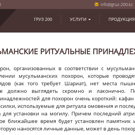
0
info@gruz-200.kz
ГРУЗ 200
УСЛУГИ
ПРОДУКЦИЯ
МАНСКИЕ РИТУАЛЬНЫЕ ПРИНАДЛ
он, организованных в соответствии с мусульман
лении мусульманских похорон, которые проводя
ядов (как того требует Шариат), нет места пы
се должно выглядеть скромно и лаконично. П
инадлежностей для похорон очень короткий: кафан (
носилки, используемые для ритуала омовения и после
а для установки на могилу. Причем последний атри
мое ближайшее время будет установлен памятник 
 которую наносятся личные данные, может в день похо