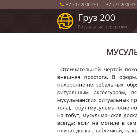
+7 707 2000430
+7 777 200043
Груз 200
Ритуальные перевозки
МУСУЛЬ
Отличительной чертой похор
внешняя простота. В оформ
похоронно-погребальных обр
ритуальным аксессуарам, в
мусульманских ритуальных пр
тела), тобут (мусульманские 
на тобут, мусульманская доск
всегда: если на могиле в са
плита), доска с табличкой, на