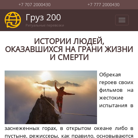
+7 707 2000430
+7 777 2000430
Груз 200
Toggle
Ритуальные перевозки
navigat
ИСТОРИИ ЛЮДЕЙ,
ОКАЗАВШИХСЯ НА ГРАНИ ЖИЗНИ
И СМЕРТИ
Обрекая
героев своих
фильмов на
жестокие
испытания в
заснеженных горах, в открытом океане либо в
пустыне, режиссеры, как правило, основываются